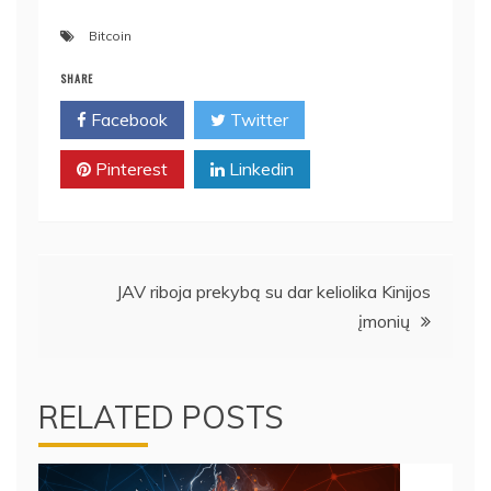
Bitcoin
SHARE
Facebook
Twitter
Pinterest
Linkedin
Navigacija
JAV riboja prekybą su dar keliolika Kinijos
įmonių
tarp
įrašų
RELATED POSTS