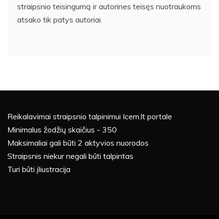
straipsnio teisingumą ir autorines teisęs nuotraukoms
atsako tik patys autoriai.
Reikalavimai straipsnio talpinimui Icem.lt portale
Minimalus žodžių skaičius - 350
Maksimaliai gali būti 2 aktyvios nuorodos
Straipsnis niekur negali būti talpintas
Turi būti įliustracija