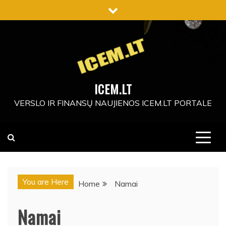
Skip
to
content
ICEM.LT
VERSLO IR FINANSŲ NAUJIENOS ICEM.LT PORTALE
You are Here
Home
Namai
Namai