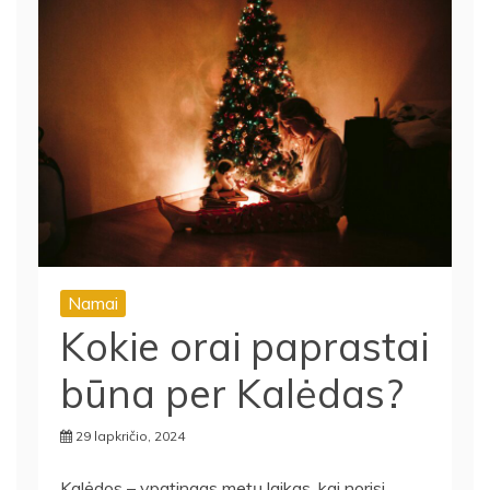
Namai
Kokie orai paprastai
būna per Kalėdas?
29 lapkričio, 2024
Kalėdos – ypatingas metų laikas, kai norisi