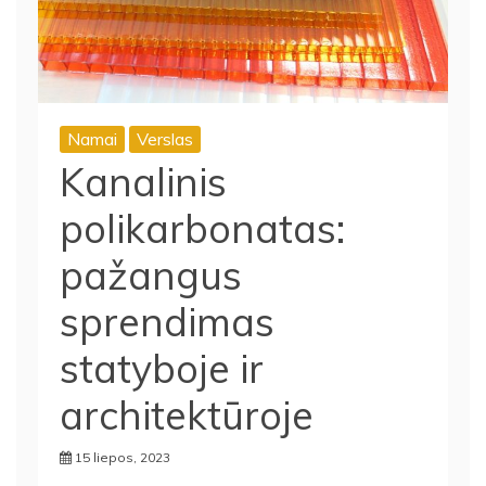
Namai
Verslas
Kanalinis
polikarbonatas:
pažangus
sprendimas
statyboje ir
architektūroje
15 liepos, 2023