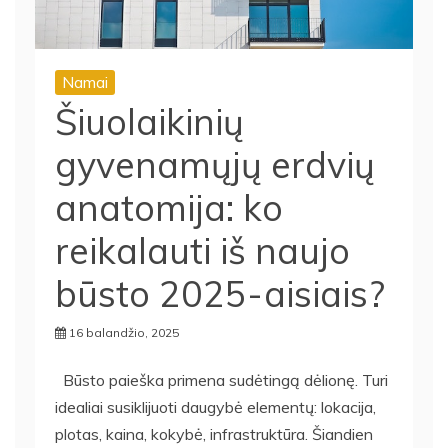
Namai
Šiuolaikinių
gyvenamųjų erdvių
anatomija: ko
reikalauti iš naujo
būsto 2025-aisiais?
16 balandžio, 2025
Būsto paieška primena sudėtingą dėlionę. Turi
idealiai susiklijuoti daugybė elementų: lokacija,
plotas, kaina, kokybė, infrastruktūra. Šiandien