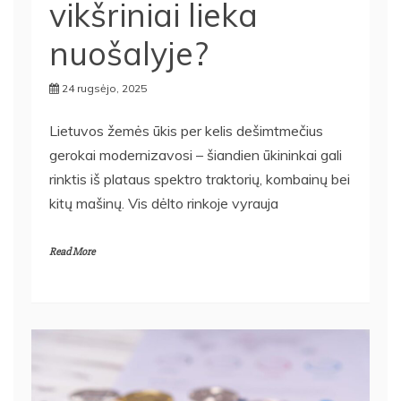
vikšriniai lieka
nuošalyje?
24 rugsėjo, 2025
Lietuvos žemės ūkis per kelis dešimtmečius
gerokai modernizavosi – šiandien ūkininkai gali
rinktis iš plataus spektro traktorių, kombainų bei
kitų mašinų. Vis dėlto rinkoje vyrauja
Read More