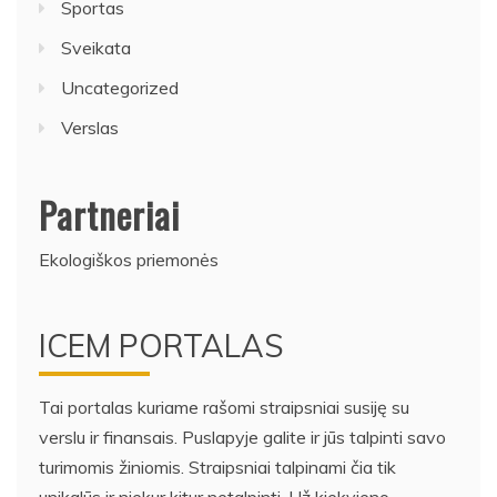
Sportas
Sveikata
Uncategorized
Verslas
Partneriai
Ekologiškos priemonės
ICEM PORTALAS
Tai portalas kuriame rašomi straipsniai susiję su
verslu ir finansais. Puslapyje galite ir jūs talpinti savo
turimomis žiniomis. Straipsniai talpinami čia tik
unikalūs ir niekur kitur netalpinti. Už kiekvieno