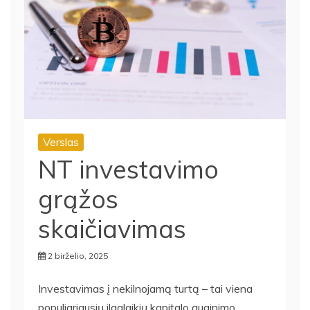
Verslas
NT investavimo
grąžos
skaičiavimas
2 birželio, 2025
Investavimas į nekilnojamą turtą – tai viena
populiariausių ilgalaikių kapitalo auginimo