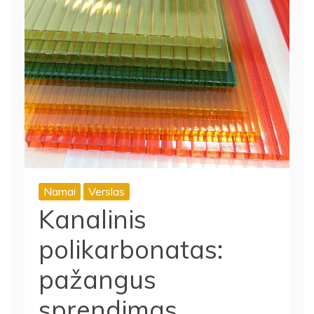
Namai
Verslas
Kanalinis
polikarbonatas:
pažangus
sprendimas