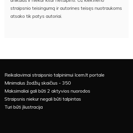
straipsnio teisingumą ir autorines teisęs nuotraukoms
atsako tik patys autoriai.
Reikalavimai straipsnio talpinimui Icem.lt portale
Minimalus žodžių skaičius - 350
Maksimaliai gali būti 2 aktyvios nuorodos
Straipsnis niekur negali būti talpintas
Turi būti įliustracija