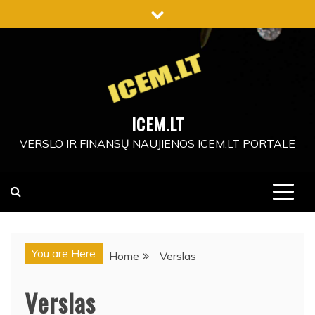
Skip
to
content
ICEM.LT
VERSLO IR FINANSŲ NAUJIENOS ICEM.LT PORTALE
You are Here
Home
Verslas
Verslas