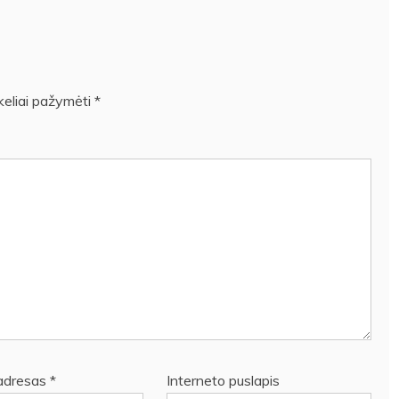
ukeliai pažymėti
*
 adresas
*
Interneto puslapis