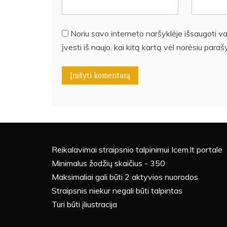
Noriu savo interneto naršyklėje išsaugoti var
įvesti iš naujo, kai kitą kartą vėl norėsiu para
Reikalavimai straipsnio talpinimui Icem.lt portale
Minimalus žodžių skaičius - 350
Maksimaliai gali būti 2 aktyvios nuorodos
Straipsnis niekur negali būti talpintas
Turi būti įliustracija