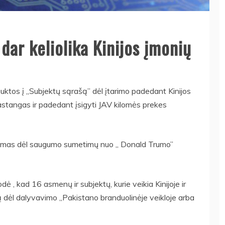
dar keliolika Kinijos įmonių
auktos į ,,Subjektų sąrašą” dėl įtarimo padedant Kinijos
astangas ir padedant įsigyti JAV kilomės prekes
amas dėl saugumo sumetimų nuo ,, Donald Trumo”
, kad 16 asmenų ir subjektų, kurie veikia Kinijoje ir
 dėl dalyvavimo ,,Pakistano branduolinėje veikloje arba