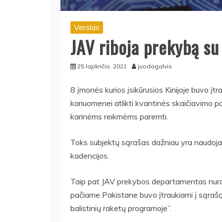
Verslas
JAV riboja prekybą su 
25 lapkričio, 2021
juodagalvis
8 įmonės kurios įsikūrusios Kinijoje buvo įtr
kariuomenei atlikti kvantinės skaičiavimo p
karinėms reikmėms paremti.
Toks subjektų sąrašas dažniau yra naudoj
kadencijos.
Taip pat JAV prekybos departamentas nurodė 
pačiame Pakistane buvo įtraukiami į sąrašą
balistinių raketų programoje”.