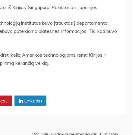
ai iš Kinijos, Singapūro, Pakistano ir Japonijos.
echnologijų institutas buvo įtrauktas į departamento
nebuvo pateikiama platesnės informacijos. Tik ,kad buvo
kirsti kelią Amerikos technologijoms remti Kinijos ir
pinimą keliančią veiklą.
rest
Linkedin
Oro linijų vadovai nerimauja dėl ,,Omicron”