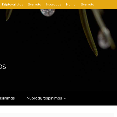
Kriptovaliutos
Sveikata
Nuorodos
Namai
Sveikata
OS
alpinimas
Nuorodų talpinimas