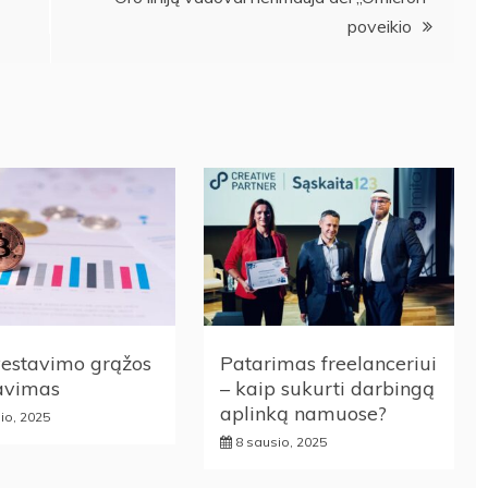
poveikio
vestavimo grąžos
Patarimas freelanceriui
iavimas
– kaip sukurti darbingą
aplinką namuose?
lio, 2025
8 sausio, 2025