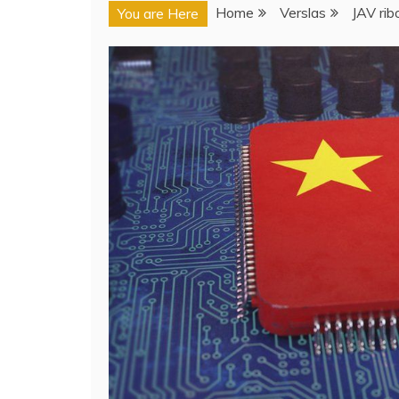
Home
Verslas
JAV rib
You are Here