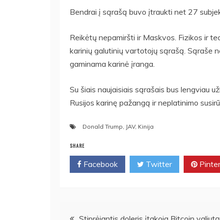
Bendrai į sąrašą buvo įtraukti net 27 subjekt
Reikėtų nepamiršti ir Maskvos. Fizikos ir t
karinių galutinių vartotojų sąrašą. Sąraše 
gaminama karinė įranga.
Su šiais naujaisiais sąrašais bus lengviau už
Rusijos karinę pažangą ir neplatinimo susirū
Donald Trump
,
JAV
,
Kinija
SHARE
Facebook
Twitter
Pinte
Navigacija
Stiprėjantis doleris įtakoja Bitcoin valiutą