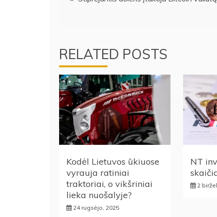
tarp
įrašų
RELATED POSTS
Kodėl Lietuvos ūkiuose
NT in
vyrauja ratiniai
skaič
traktoriai, o vikšriniai
2 birže
lieka nuošalyje?
24 rugsėjo, 2025