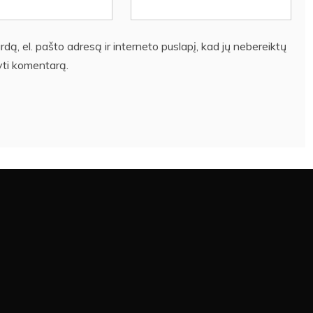
dą, el. pašto adresą ir interneto puslapį, kad jų nebereiktų
šyti komentarą.