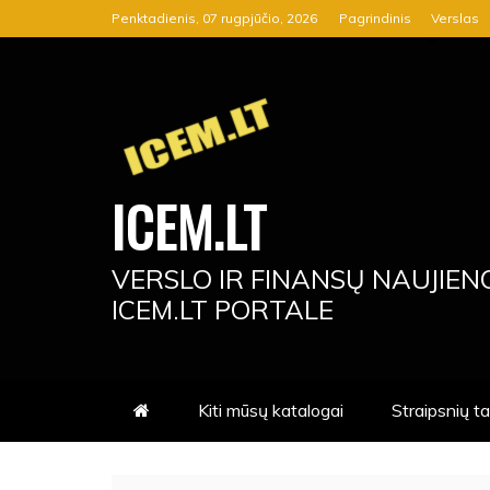
Skip
Penktadienis, 07 rugpjūčio, 2026
Pagrindinis
Verslas
to
content
ICEM.LT
VERSLO IR FINANSŲ NAUJIEN
ICEM.LT PORTALE
Kiti mūsų katalogai
Straipsnių t