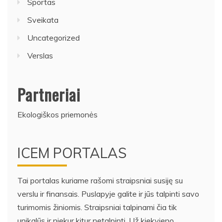
Sportas
Sveikata
Uncategorized
Verslas
Partneriai
Ekologiškos priemonės
ICEM PORTALAS
Tai portalas kuriame rašomi straipsniai susiję su
verslu ir finansais. Puslapyje galite ir jūs talpinti savo
turimomis žiniomis. Straipsniai talpinami čia tik
unikalūs ir niekur kitur netalpinti. Už kiekvieno