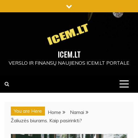
Skip
to
content
ICEM.LT
VERSLO IR FINANSŲ NAUJIENOS ICEM.LT PORTALE
You are Here
Home
Namai
Žaliuzės biurams. Kaip pasirinkti?