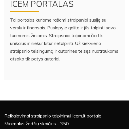
ICEM PORTALAS
Tai portalas kuriame rašomi straipsniai susiję su
verslu ir finansais. Puslapyje galite ir jūs talpinti savo
turimomis žiniomis. Straipsniai talpinami čia tik
unikalūs ir niekur kitur netalpinti. Už kiekvieno
straipsnio teisingumą ir autorines teisęs nuotraukoms
atsako tik patys autoriai.
Reikalavimai straipsnio talpinimui Icem.lt portale
Minimalus žodžių skaičius - 350