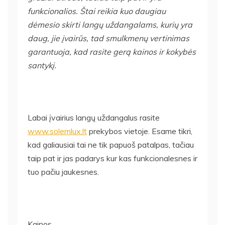
funkcionalios. Štai reikia kuo daugiau
dėmesio skirti langų uždangalams, kurių yra
daug, jie įvairūs, tad smulkmenų vertinimas
garantuoja, kad rasite gerą kainos ir kokybės
santykį.
Labai įvairius langų uždangalus rasite
www.solemlux.lt
prekybos vietoje. Esame tikri,
kad galiausiai tai ne tik papuoš patalpas, tačiau
taip pat ir jas padarys kur kas funkcionalesnes ir
tuo pačiu jaukesnes.
Kainos