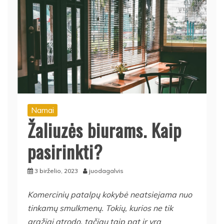
Namai
Žaliuzės biurams. Kaip
pasirinkti?
3 birželio, 2023
juodagalvis
Komercinių patalpų kokybė neatsiejama nuo
tinkamų smulkmenų. Tokių, kurios ne tik
gražiai atrodo, tačiau taip pat ir yra