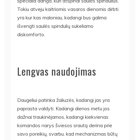
specialia danga, kuri atspindi saulės spindulius.
Tokiu atveju kaitriomis vasaros dienomis dirbti
yra kur kas maloniau, kadangi bus galima
išvengti saulės spindulių sukeliamo
diskomforto.
Lengvas naudojimas
Daugeliui patinka žaliuzės, kadangi jas yra
paprasta valdyti. Kadangi dienos metu jos
dažnai traukinėjamos, kadangi kiekvienas
komandos narys šviesos srautą derina prie
savo poreikių, svarbu, kad mechanizmas būtų