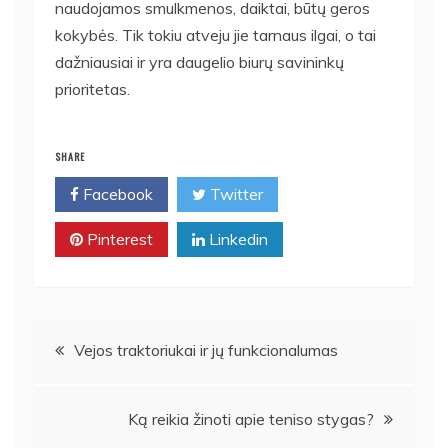
naudojamos smulkmenos, daiktai, būtų geros
kokybės. Tik tokiu atveju jie tarnaus ilgai, o tai
dažniausiai ir yra daugelio biurų savininkų
prioritetas.
SHARE
Facebook
Twitter
Pinterest
Linkedin
Navigacija
Vejos traktoriukai ir jų funkcionalumas
tarp
Ką reikia žinoti apie teniso stygas?