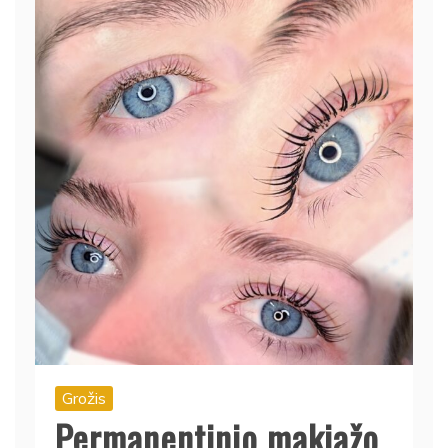
Grožis
Permanentinio makiažo