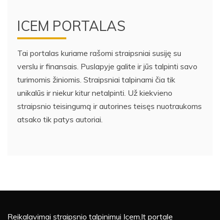
ICEM PORTALAS
Tai portalas kuriame rašomi straipsniai susiję su
verslu ir finansais. Puslapyje galite ir jūs talpinti savo
turimomis žiniomis. Straipsniai talpinami čia tik
unikalūs ir niekur kitur netalpinti. Už kiekvieno
straipsnio teisingumą ir autorines teisęs nuotraukoms
atsako tik patys autoriai.
Reikalavimai straipsnio talpinimui Icem.lt portale