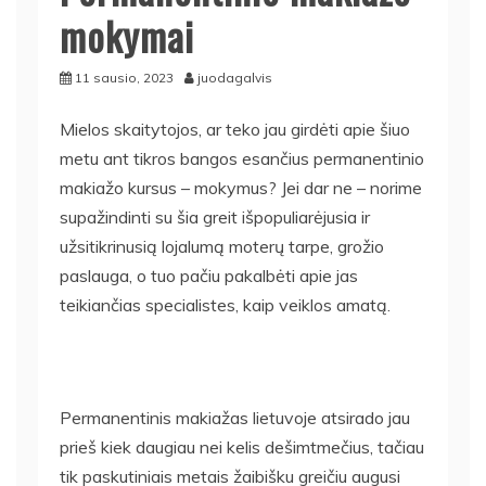
mokymai
11 sausio, 2023
juodagalvis
Mielos skaitytojos, ar teko jau girdėti apie šiuo
metu ant tikros bangos esančius permanentinio
makiažo kursus – mokymus? Jei dar ne – norime
supažindinti su šia greit išpopuliarėjusia ir
užsitikrinusią lojalumą moterų tarpe, grožio
paslauga, o tuo pačiu pakalbėti apie jas
teikiančias specialistes, kaip veiklos amatą.
Permanentinis makiažas lietuvoje atsirado jau
prieš kiek daugiau nei kelis dešimtmečius, tačiau
tik paskutiniais metais žaibišku greičiu augusi