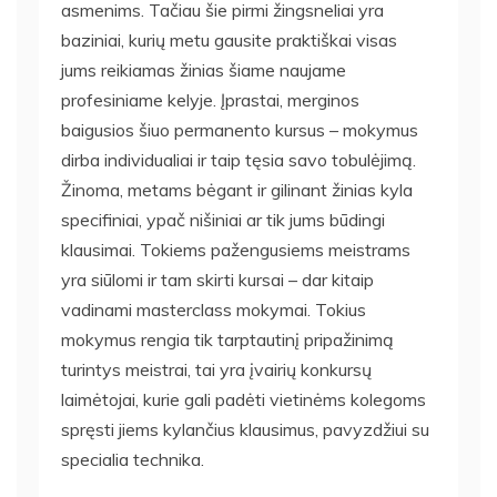
asmenims. Tačiau šie pirmi žingsneliai yra
baziniai, kurių metu gausite praktiškai visas
jums reikiamas žinias šiame naujame
profesiniame kelyje. Įprastai, merginos
baigusios šiuo permanento kursus – mokymus
dirba individualiai ir taip tęsia savo tobulėjimą.
Žinoma, metams bėgant ir gilinant žinias kyla
specifiniai, ypač nišiniai ar tik jums būdingi
klausimai. Tokiems pažengusiems meistrams
yra siūlomi ir tam skirti kursai – dar kitaip
vadinami masterclass mokymai. Tokius
mokymus rengia tik tarptautinį pripažinimą
turintys meistrai, tai yra įvairių konkursų
laimėtojai, kurie gali padėti vietinėms kolegoms
spręsti jiems kylančius klausimus, pavyzdžiui su
specialia technika.