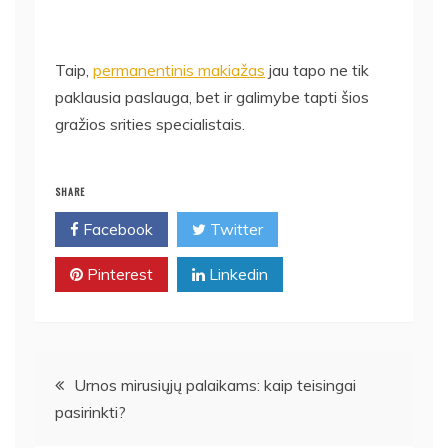
Taip,
permanentinis makiažas
jau tapo ne tik
paklausia paslauga, bet ir galimybe tapti šios
gražios srities specialistais.
SHARE
Facebook
Twitter
Pinterest
Linkedin
Navigacija
Urnos mirusiųjų palaikams: kaip teisingai
pasirinkti?
tarp