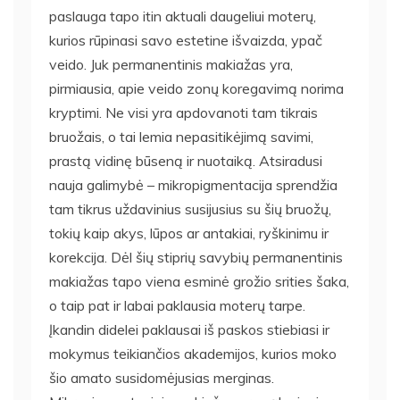
paslauga tapo itin aktuali daugeliui moterų,
kurios rūpinasi savo estetine išvaizda, ypač
veido. Juk permanentinis makiažas yra,
pirmiausia, apie veido zonų koregavimą norima
kryptimi. Ne visi yra apdovanoti tam tikrais
bruožais, o tai lemia nepasitikėjimą savimi,
prastą vidinę būseną ir nuotaiką. Atsiradusi
nauja galimybė – mikropigmentacija sprendžia
tam tikrus uždavinius susijusius su šių bruožų,
tokių kaip akys, lūpos ar antakiai, ryškinimu ir
korekcija. Dėl šių stiprių savybių permanentinis
makiažas tapo viena esminė grožio srities šaka,
o taip pat ir labai paklausia moterų tarpe.
Įkandin didelei paklausai iš paskos stiebiasi ir
mokymus teikiančios akademijos, kurios moko
šio amato susidomėjusias merginas.