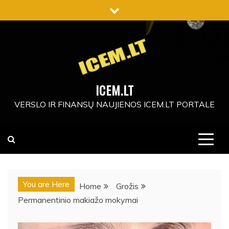
Skip
to
content
ICEM.LT
VERSLO IR FINANSŲ NAUJIENOS ICEM.LT PORTALE
You are Here
Home
Grožis
Permanentinio makiažo mokymai