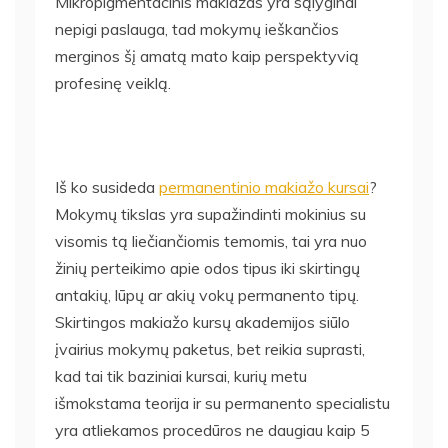
Mikropigmentacinis makiažas yra sąlyginai
nepigi paslauga, tad mokymų ieškančios
merginos šį amatą mato kaip perspektyvią
profesinę veiklą.
Iš ko susideda
permanentinio makiažo kursai
?
Mokymų tikslas yra supažindinti mokinius su
visomis tą liečiančiomis temomis, tai yra nuo
žinių perteikimo apie odos tipus iki skirtingų
antakių, lūpų ar akių vokų permanento tipų.
Skirtingos makiažo kursų akademijos siūlo
įvairius mokymų paketus, bet reikia suprasti,
kad tai tik baziniai kursai, kurių metu
išmokstama teorija ir su permanento specialistu
yra atliekamos procedūros ne daugiau kaip 5