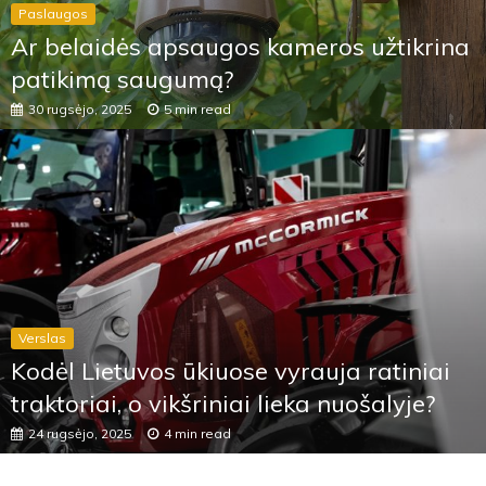
Paslaugos
Ar belaidės apsaugos kameros užtikrina
patikimą saugumą?
30 rugsėjo, 2025
5 min read
Verslas
Kodėl Lietuvos ūkiuose vyrauja ratiniai
traktoriai, o vikšriniai lieka nuošalyje?
24 rugsėjo, 2025
4 min read