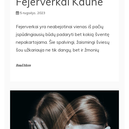
Fejerverkai Kaune
5 rugsėjo, 2023
Fejerverkai yra neabejotinai vienas iš pačių
įspūdingiausių būdų padaryti bet kokią šventę
nepakartojama. Šie spalvingi, žaismingi šviesų
šou užkariauja ne tik dangų, bet ir žmonių
Read More