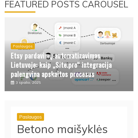
FEATURED POSTS CAROUSEL
Paslaugos
Ar belaidės apsaugos kameros užtikrina
patikimą saugumą?
30 rugsėjo, 2025
Paslaugos
Betono maišyklės