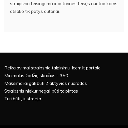
straipsnio teisingumą ir autorines teisęs nuotraukoms
atsako tik patys autoriai.
Reikalavimai straipsnio talpinimui Icem.lt portale
Minimalus žodžių skaičius - 350
Maksimaliai gali būti 2 aktyvios nuorodos
Straipsnis niekur negali būti talpintas
Turi būti įliustracija