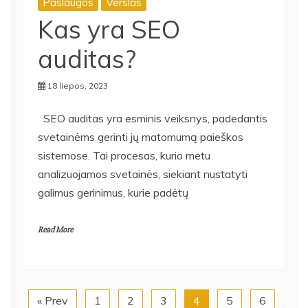
Paslaugos
Verslas
Kas yra SEO
auditas?
18 liepos, 2023
SEO auditas yra esminis veiksnys, padedantis
svetainėms gerinti jų matomumą paieškos
sistemose. Tai procesas, kurio metu
analizuojamos svetainės, siekiant nustatyti
galimus gerinimus, kurie padėtų
Read More
« Prev
1
2
3
4
5
6