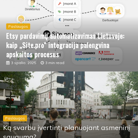
Paslaugos
Ar belaidės apsaugos kameros užtikrina
patikimą saugumą?
30 rugsėjo, 2025
5 min read
Paslaugos
Ką svarbu įvertinti planuojant asmeninį