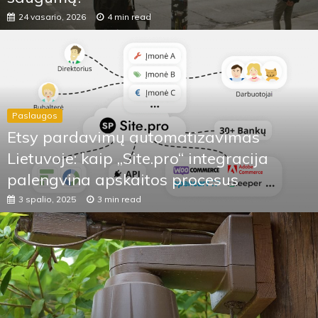
saugumą?
24 vasario, 2026
4 min read
Paslaugos
Etsy pardavimų automatizavimas
Lietuvoje: kaip „Site.pro“ integracija
palengvina apskaitos procesus
3 spalio, 2025
3 min read