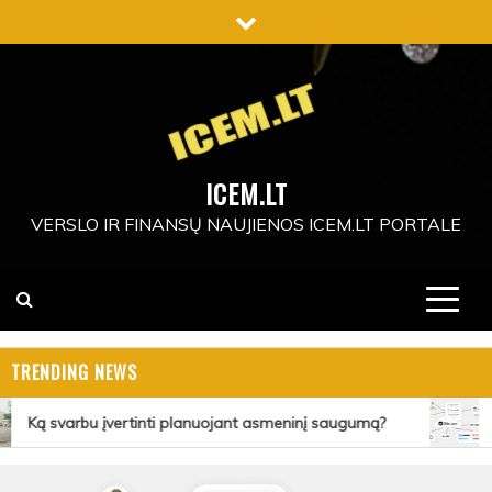
Skip
to
content
ICEM.LT
VERSLO IR FINANSŲ NAUJIENOS ICEM.LT PORTALE
TRENDING NEWS
Ką svarbu įvertinti planuojant asmeninį saugumą?
E