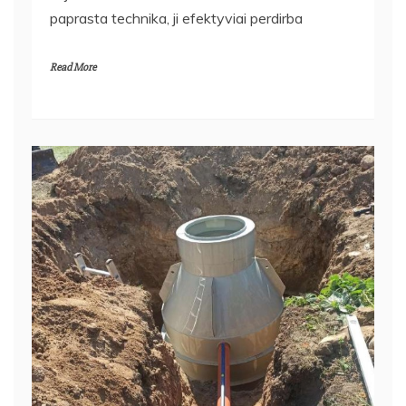
sėjamosios žemės sluoksniui formuoti. Nors tai
paprasta technika, ji efektyviai perdirba
Read More