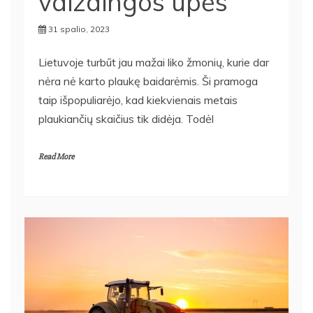
vaizdingos upės
31 spalio, 2023
Lietuvoje turbūt jau mažai liko žmonių, kurie dar
nėra nė karto plaukę baidarėmis. Ši pramoga
taip išpopuliarėjo, kad kiekvienais metais
plaukiančių skaičius tik didėja. Todėl
Read More