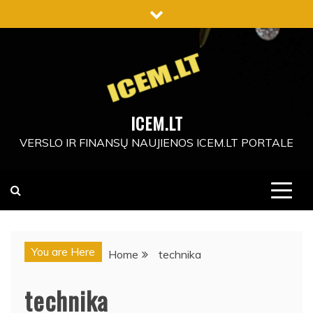
Skip
to
content
ICEM.LT
VERSLO IR FINANSŲ NAUJIENOS ICEM.LT PORTALE
You are Here
Home
technika
technika