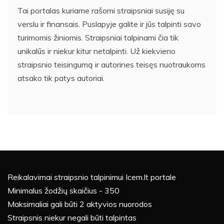
Tai portalas kuriame rašomi straipsniai susiję su
verslu ir finansais. Puslapyje galite ir jūs talpinti savo
turimomis žiniomis. Straipsniai talpinami čia tik
unikalūs ir niekur kitur netalpinti. Už kiekvieno
straipsnio teisingumą ir autorines teisęs nuotraukoms
atsako tik patys autoriai.
Reikalavimai straipsnio talpinimui Icem.lt portale
Minimalus žodžių skaičius - 350
Maksimaliai gali būti 2 aktyvios nuorodos
Straipsnis niekur negali būti talpintas