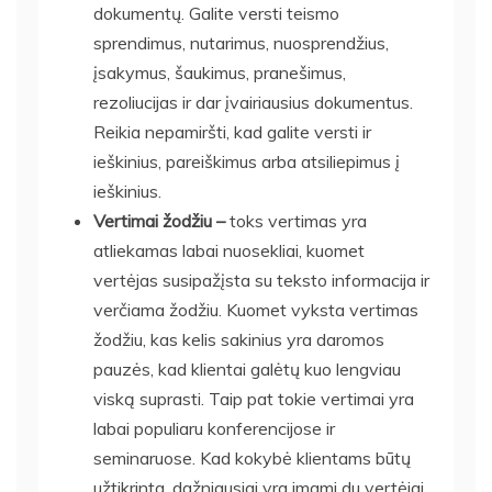
dokumentų. Galite versti teismo
sprendimus, nutarimus, nuosprendžius,
įsakymus, šaukimus, pranešimus,
rezoliucijas ir dar įvairiausius dokumentus.
Reikia nepamiršti, kad galite versti ir
ieškinius, pareiškimus arba atsiliepimus į
ieškinius.
Vertimai žodžiu –
toks vertimas yra
atliekamas labai nuosekliai, kuomet
vertėjas susipažįsta su teksto informacija ir
verčiama žodžiu. Kuomet vyksta vertimas
žodžiu, kas kelis sakinius yra daromos
pauzės, kad klientai galėtų kuo lengviau
viską suprasti. Taip pat tokie vertimai yra
labai populiaru konferencijose ir
seminaruose. Kad kokybė klientams būtų
užtikrinta, dažniausiai yra imami du vertėjai,