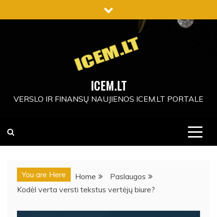
Skip
to
content
ICEM.LT
VERSLO IR FINANSŲ NAUJIENOS ICEM.LT PORTALE
You are Here
Home
Paslaugos
Kodėl verta versti tekstus vertėjų biure?