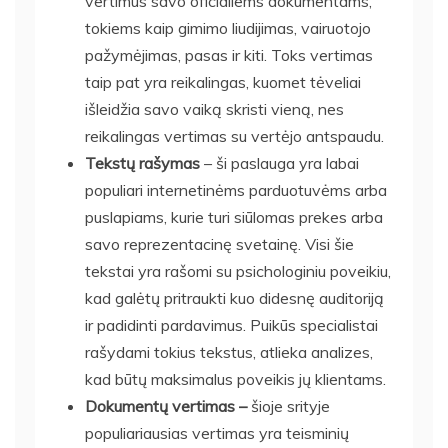
vertimus savo oficialiems dokumentams,
tokiems kaip gimimo liudijimas, vairuotojo
pažymėjimas, pasas ir kiti. Toks vertimas
taip pat yra reikalingas, kuomet tėveliai
išleidžia savo vaiką skristi vieną, nes
reikalingas vertimas su vertėjo antspaudu.
Tekstų rašymas
– ši paslauga yra labai
populiari internetinėms parduotuvėms arba
puslapiams, kurie turi siūlomas prekes arba
savo reprezentacinę svetainę. Visi šie
tekstai yra rašomi su psichologiniu poveikiu,
kad galėtų pritraukti kuo didesnę auditoriją
ir padidinti pardavimus. Puikūs specialistai
rašydami tokius tekstus, atlieka analizes,
kad būtų maksimalus poveikis jų klientams.
Dokumentų vertimas –
šioje srityje
populiariausias vertimas yra teisminių