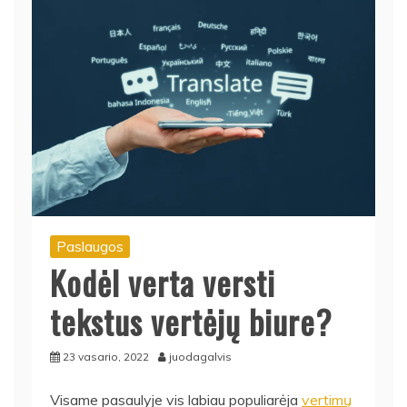
Paslaugos
Kodėl verta versti
tekstus vertėjų biure?
23 vasario, 2022
juodagalvis
Visame pasaulyje vis labiau populiarėja
vertimų