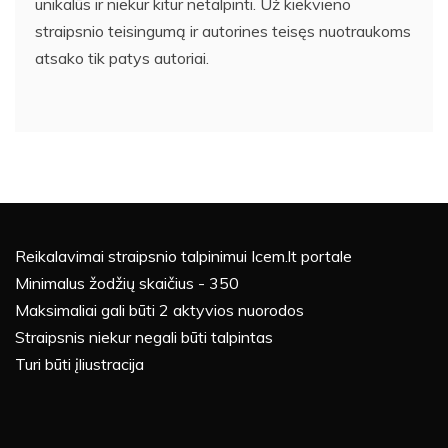
unikalūs ir niekur kitur netalpinti. Už kiekvieno
straipsnio teisingumą ir autorines teisęs nuotraukoms
atsako tik patys autoriai.
Reikalavimai straipsnio talpinimui Icem.lt portale
Minimalus žodžių skaičius - 350
Maksimaliai gali būti 2 aktyvios nuorodos
Straipsnis niekur negali būti talpintas
Turi būti įliustracija