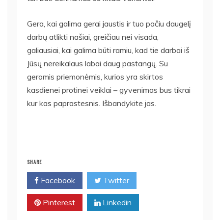
Gera, kai galima gerai jaustis ir tuo pačiu daugelį
darbų atlikti našiai, greičiau nei visada,
galiausiai, kai galima būti ramiu, kad tie darbai iš
Jūsų nereikalaus labai daug pastangų. Su
geromis priemonėmis, kurios yra skirtos
kasdienei protinei veiklai – gyvenimas bus tikrai
kur kas paprastesnis. Išbandykite jas.
SHARE
Facebook
Twitter
Pinterest
Linkedin