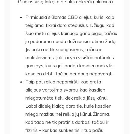
džiugins visą laiką, o ne tik konkrečią akimirką.
Pirmiausia siūlomas CBD aliejus, kuris, kaip
teigiama, tikrai daro stebuklus. Džiugu, kad
šiuo metu aliejus kainuoja gana pigiai, tačiau
jo padaroma nauda dažniausiai atima žadą.
Jis tinka ne tik suaugusiems, tačiau ir
moksleiviams. Juk tai yra visiškai natūralus
gaminys, kuris gali padėti kasdien mokytis,
kasdien dirbti, tačiau per daug nepavargti.
Taip pat reikia nepamiršti, kad greta
aliejaus vartojimo svarbu, kad kasdien
miegotumėte tiek, kiek reikia Jūsų kūnui.
Labai didelę klaidą daro tie, kurie kasdien
miega mažiau nei reikia jų kūnui. Žinoma,
kad tada ne tik protinis darbas, tačiau ir
fizinis – kur kas sunkesnis ir tuo pačiu