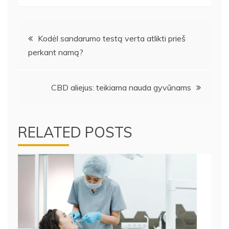
Navigacija
Kodėl sandarumo testą verta atlikti prieš
perkant namą?
tarp
įrašų
CBD aliejus: teikiama nauda gyvūnams
RELATED POSTS