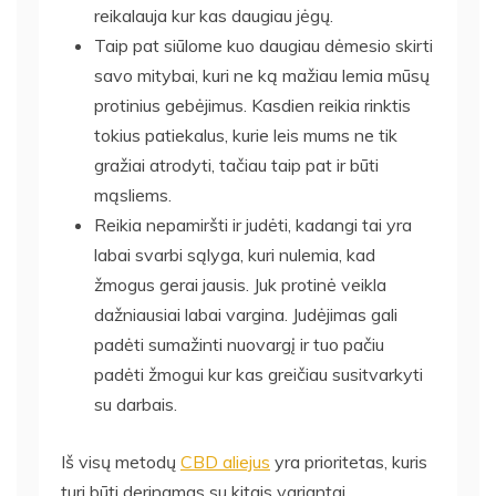
reikalauja kur kas daugiau jėgų.
Taip pat siūlome kuo daugiau dėmesio skirti
savo mitybai, kuri ne ką mažiau lemia mūsų
protinius gebėjimus. Kasdien reikia rinktis
tokius patiekalus, kurie leis mums ne tik
gražiai atrodyti, tačiau taip pat ir būti
mąsliems.
Reikia nepamiršti ir judėti, kadangi tai yra
labai svarbi sąlyga, kuri nulemia, kad
žmogus gerai jausis. Juk protinė veikla
dažniausiai labai vargina. Judėjimas gali
padėti sumažinti nuovargį ir tuo pačiu
padėti žmogui kur kas greičiau susitvarkyti
su darbais.
Iš visų metodų
CBD aliejus
yra prioritetas, kuris
turi būti derinamas su kitais variantai.