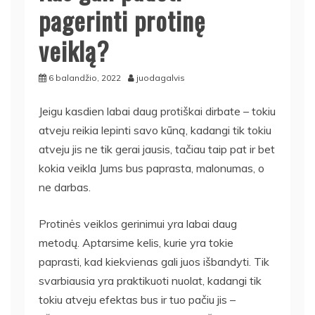
pagerinti protinę
veiklą?
6 balandžio, 2022
juodagalvis
Jeigu kasdien labai daug protiškai dirbate – tokiu
atveju reikia lepinti savo kūną, kadangi tik tokiu
atveju jis ne tik gerai jausis, tačiau taip pat ir bet
kokia veikla Jums bus paprasta, malonumas, o
ne darbas.
Protinės veiklos gerinimui yra labai daug
metodų. Aptarsime kelis, kurie yra tokie
paprasti, kad kiekvienas gali juos išbandyti. Tik
svarbiausia yra praktikuoti nuolat, kadangi tik
tokiu atveju efektas bus ir tuo pačiu jis –