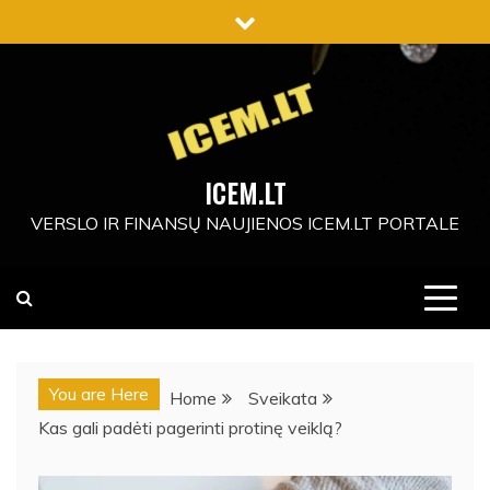
Skip
to
content
ICEM.LT
VERSLO IR FINANSŲ NAUJIENOS ICEM.LT PORTALE
You are Here
Home
Sveikata
Kas gali padėti pagerinti protinę veiklą?