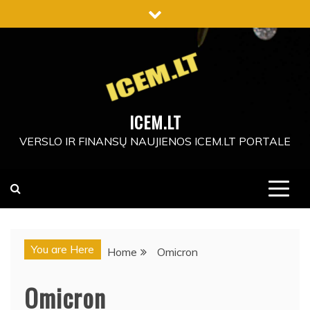
Skip
to
content
ICEM.LT
VERSLO IR FINANSŲ NAUJIENOS ICEM.LT PORTALE
You are Here
Home
Omicron
Omicron